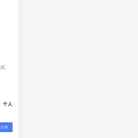
方式、
、个人
分享