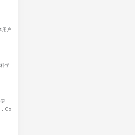
障用户
更科学
多便
，Co