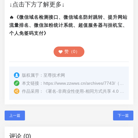
↓点击下方了解更多↓
🔥《微信域名检测接口、微信域名防封跳转、提升网站
流量排名、微信加粉统计系统、超值服务器与挂机宝、
个人免签码支付》
赞（0）
版权属于：
至尊技术网
本文链接：
https://www.zzwws.cn/archives/7743/
（转载时请注明本文出处及文章链接）
作品采用：
《
署名-非商业性使用-相同方式共享 4.0 国际 (CC BY-NC-SA 4.0)
上一篇
下一篇
评论 (0)