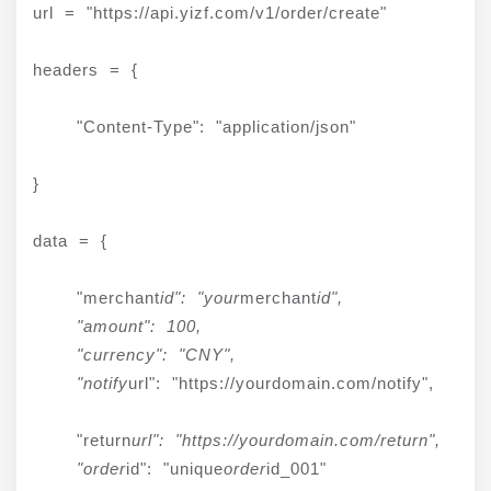
url = "https://api.yizf.com/v1/order/create"
headers = {
    "Content-Type": "application/json"
}
data = {
    "merchant
id": "your
merchant
id",

    "amount": 100,

    "currency": "CNY",

    "notify
url": "https://yourdomain.com/notify",
    "return
url": "https://yourdomain.com/return",

    "order
id": "unique
order
id_001"