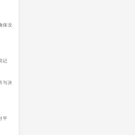
确保没
易记
析与决
付平