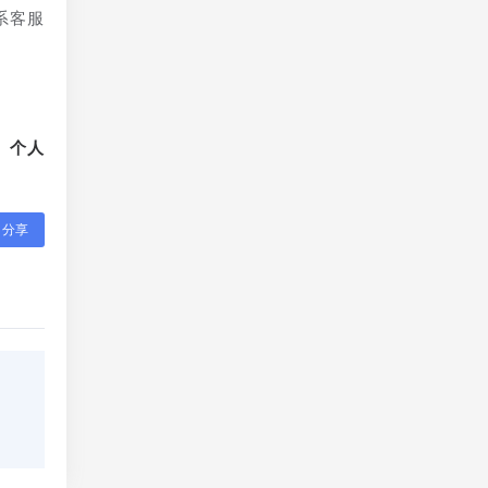
系客服
、个人
分享