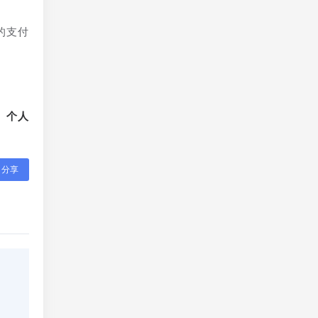
的支付
、个人
分享