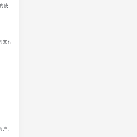
的使
的支付
商户。