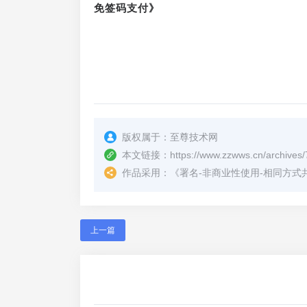
免签码支付》
版权属于：
至尊技术网
本文链接：
https://www.zzwws.cn/archives/
作品采用：
《
署名-非商业性使用-相同方式共享 4.
上一篇