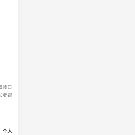
成接口
发者都
、个人