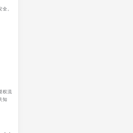
安全。
授权流
关知