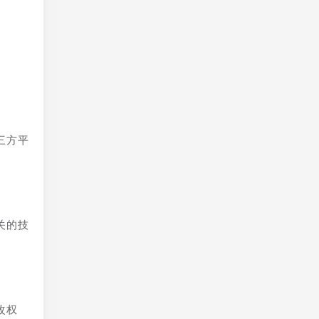
三方平
关的技
改权