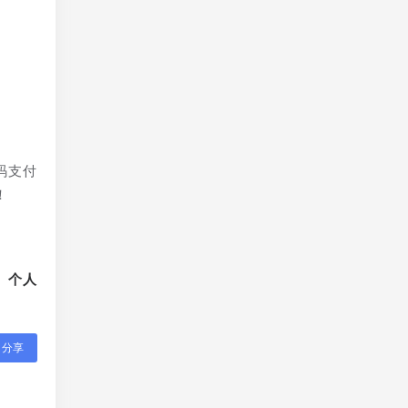
码支付
！
、个人
分享