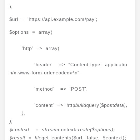
);
$url = 'https://api.example.com/pay';
$options = array(
    'http' => array(
        'header'  => "Content-type: applicatio
n/x-www-form-urlencoded\r\n",
        'method'  => 'POST',
        'content' => http
build
query($post
data),

    ),

);

$context  = stream
context
create($options);

$result = file
get_contents($url, false, $context);