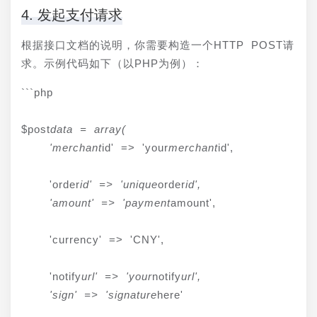
4. 发起支付请求
根据接口文档的说明，你需要构造一个HTTP POST请
求。示例代码如下（以PHP为例）：
```php
$post
data = array(

    'merchant
id' => 'your
merchant
id',
    'order
id' => 'unique
order
id',

    'amount' => 'payment
amount',
    'currency' => 'CNY',
    'notify
url' => 'your
notify
url',

    'sign' => 'signature
here'