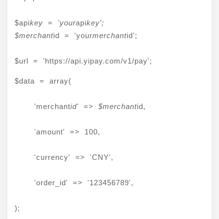
$api
key = 'your
api
key';

$merchant
id = 'your
merchant
id';
$url = 'https://api.yipay.com/v1/pay';
$data = array(
    'merchant
id' => $merchant
id,
    'amount' => 100,
    'currency' => 'CNY',
    'order_id' => '123456789',
);