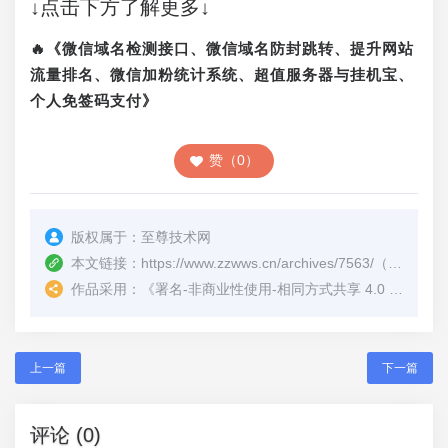
↓点击下方了解更多↓
🔥《微信域名检测接口、微信域名防封跳转、提升网站
流量排名、微信加粉统计系统、超值服务器与挂机宝、
个人免签码支付》
赞（0）
版权属于：
至尊技术网
本文链接：
https://www.zzwws.cn/archives/7563/
（转载时请注明本文出处及文章链接）
作品采用：
《
署名-非商业性使用-相同方式共享 4.0 国际 (CC BY-NC-SA 4.0)
上一篇
下一篇
评论 (0)