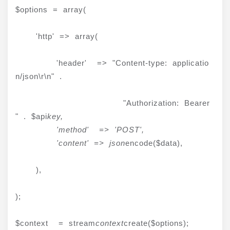
$options = array(
    'http' => array(
        'header'  => "Content-type: applicatio
n/json\r\n" .
                     "Authorization: Bearer 
" . $api
key,

        'method'  => 'POST',

        'content' => json
encode($data),
    ),
);
$context  = stream
context
create($options);