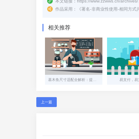
本文链接：
https://www.zzwws.cn/archives/
作品采用：
《
署名-非商业性使用-相同方式共享 4.
相关推荐
基木鱼尺寸适配全解析：提升用户体验的关键细节
易支付，易支
上一篇