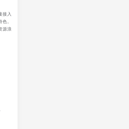
接接入
特色。
资源浪
流