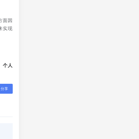
方面因
来实现
、个人
分享