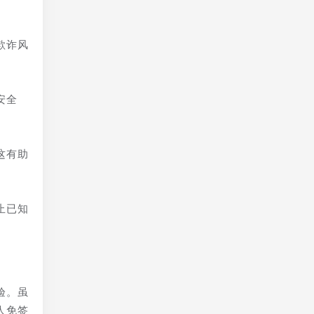
欺诈风
安全
这有助
止已知
验。虽
人免签