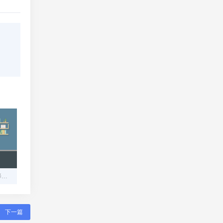
福州高防服务器租用：选择与实力相匹配的解决方案
下一篇