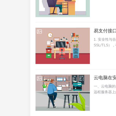
足不同场景下
后，资金立即
集成，如微信
数情况下为即
同时，源码...
会设置一定的
计既保证了交
体卡片或手机
易支付接
2025-07-05
时的到账时间
重加密措施，
1. 安全性
实体店铺还是
SSL/TLS）
计，让每一位
y Data S
精度的面部识
虞。此外，易
台...
易保驾护航。
能保持稳定高
期的挑战，保
云电脑在
2025-07-04
忙时段，易付
因此提供了高
一、云电脑的
可以根据自身
远程服务器上
便于开发者快
算机一样的使
也极大地提高了
制，用户可以
维护本地软件
户可以享受高