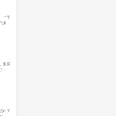
，高
在移动
5G的
一个平
可能。
的服务
学和远
作效
程办
、自动
性方
整性。同
免受安
户的安
，用户
、数据
能一目
责用户
解软件
. 业务
操作的
心，负
查操
，为整
高并发
atio
，对关键
提出了
支付