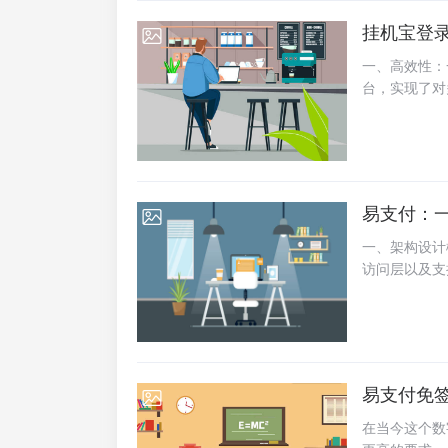
同场景下的使
挂机宝登
2025-07-04
速、低延迟的
状态下也能保
一、高效性：
低延迟特性使
台，实现了对
三、云电脑在
器进行远程操
程实验，不受
率。此外，软
公，提高工...
更新等，进一
面，挂机宝登
时，软件内置
易支付：
2025-07-04
全威胁。此外
全性。三、易
一、架构设计
无需具备专业
访问层以及支
了然。同时，
界面的渲染和交
的使用方法和
逻辑层：处理
便...
责业务规则的
作，确保数据
个系统提供基
易支付免
2025-07-04
请求，确保系统
nal Mapp
在当今这个数
数据操作进行