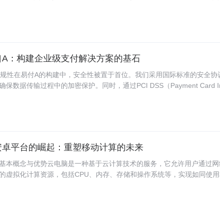
的支付需求。功能模块与接口集成支付接口集成易支付支持多种主流支付
从买方账户扣除并转入卖方账户，几乎无需等待时间。 2. 延迟到账：虽
支付、支付宝、银联在线等，方便用户根据自身业务需求选择合适的支付
时到账，对于部分特定类型的大额交易或特定业务需求（如企业间转账）
延迟时间（通常在几分钟至几小时不等），以确保资金安全和系统稳定。
易速度，又兼顾了风险控制。二、易支付刷脸支付的优势 便捷性：无需
，只需面对摄像头即可完成支付，极大简化了支付流程。 高效性：即时
口A：构建企业级支付解决方案的基石
，加速了资金周转，提升了交易效率。 安全性：结合先进的生物识别技
有效防止了盗刷和身份冒用。 广泛适用性：支持线上线下多场景应用，
与合规性在易付A的构建中，安全性被置于首位。我们采用国际标准的安全协
线上平台，都能轻松接入。 用户体验：简洁直观的操作界面和友好的交
，确保数据传输过程中的加密保护。同时，通过PCI DSS（Payment Card Ind
用户都能轻松上手。 三、技术原理与工作流程易支付刷脸支付的核心在
ecurity Standard）等国际安全标准的严格遵循，保障商户和消费者数据的安
别技术。具体工作流程如下： 1. 用户注册：首次使用前，用户需在易支
付A还配备了智能风控系统，能够实时监测并预防潜在的欺诈行为，为每
2. 高效性与稳定性易付A采用分布式架构和云计算技术，确保在高并发场
效的交易处理能力。我们的系统能够自动扩展计算资源，以应对大规模交
证交易的快速响应和低延迟。无论是在“双11”这样的购物狂欢节，还是日
安卓平台的崛起：重塑移动计算的未来
A都能确保交易的流畅无阻。3. 灵活性与定制化易付A深知每个企业的独
度可定制化的服务。从界面设计到功能模块，从支付流程到用户权限管理
基本概念与优势云电脑是一种基于云计算技术的服务，它允许用户通过网
业务需求进行灵活配置。此外，我们的API接口支持多种编程语言和开发
的虚拟化计算资源，包括CPU、内存、存储和操作系统等，实现如同使用
速集成到现有系统中，实现深度定制化开发。这种灵活性不仅提升了用户
用体验。在安卓平台上，云电脑的主要优势包括： 高效性：不受本地硬
企业的...
随时随地通过高质量的网络连接访问高性能的计算资源。 便捷性：无需
，通过统一的客户端即可访问各种应用和服务。 安全性：数据存储在云
级别的数据加密和安全保护措施。 灵活性：支持多设备、多平台访问，