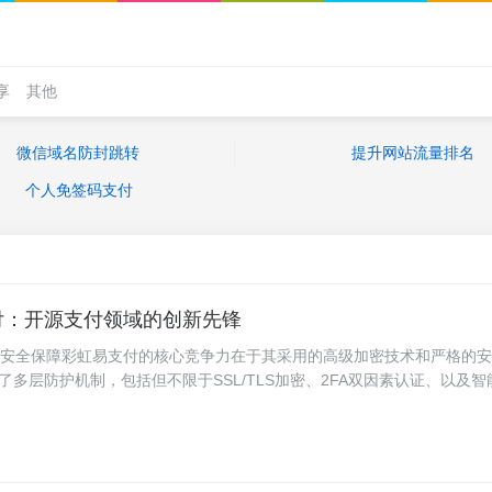
享
其他
微信域名防封跳转
提升网站流量排名
个人免签码支付
付：开源支付领域的创新先锋
新与安全保障彩虹易支付的核心竞争力在于其采用的高级加密技术和严格的
了多层防护机制，包括但不限于SSL/TLS加密、2FA双因素认证、以及智
效抵御各类网络攻击和欺诈行为。此外，结合区块链技术的使用，确保每
不可篡改，为商家和用户构建了一个透明且可信赖的交易环境。2. 高效
到现代商业环境的多元化需求，彩虹易支付支持多种支付通道的集成，包
借记卡、电子钱包、以及各类数字货币。这种高度灵活的支付方式不仅满