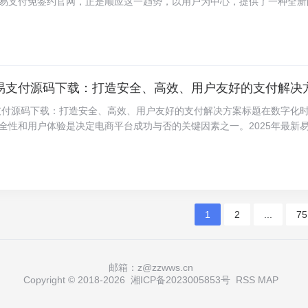
易支付免签约官网，正是顺应这一趋势，以用户为中心，提供了一种全新
、银联等第三方支付服务，提供统一接口给前端调用。 加密技术：使用AE
付体验。以下是我们的主要特点和优势：1. 免签约流程，轻松快捷易支
..
亮点在于其独特的免签约功能。用户无需进行复杂的注册和签约流程，只
付方式，即可立即进行交易。这一创新不仅极大地简化了用户的操作步骤
时间，让用户能够更快地完成购物、缴费等需求。2. 多种支付方式，灵
用户的需求，易支付免签约官网支持多种支付方式，包括但不限于银行卡
新易支付源码下载：打造安全、高效、用户友好的支付解决
台（如支付宝、微信支付）、以及通过手机银行等。无论用户身处何地，
都能在易支付找到最适合自己的支付方式。3. 实时交易监控，安全保障
易支付源码下载：打造安全、高效、用户友好的支付解决方案标题在数字化
，您的每一笔交易都将受到严格的安全监控。我们采用先进的加密技术和
全性和用户体验是决定电商平台成功与否的关键因素之一。2025年最新
交易过程中的数据传输安全无忧。同时，我们的实时交易监控系统能够及
在为商家和用户提供一种安全、高效且用户友好的支付解决方案。本文将
的欺诈行为，确保用户的资金安全。4. 24/7客户服务，无忧体验易支付的
特功能、技术架构、安全性措施以及如何进行部署与维护，助力企业实现
。关键词 2025最新易支付源码 支付解决方案 安全性 高效性 用户友好
护 数字签名 加密技术 实时交易处理 兼容性测试 描述背景与需求分析随着
，消费者对支付系统的要求越来越高，不仅要求支付过程快速便捷，还要
1
2
...
75
程高度安全。2025年最新易支付源码正是基于这样的市场需求应运而生
密技术和安全协议，确保每一笔交易都能在保护用户隐私的同时，快速高
与特点1. 核心模块： 支付引擎：采用分布式架构，支持高并发交易处理
也能稳定运行。 加密模块：集成高级加密标准（AES）和数字签名技术
邮箱：z@zzwws.cn
储的安全性。 用户界面：设计简洁直观，支持多语言...
Copyright © 2018-
2026
湘ICP备2023005853号
RSS
MAP