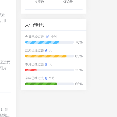
，确保
文章数
评论量
户体验
的界面
式出
统还集
），用户
人生倒计时
在遇到
云电脑
庭学习
16
今日已经过去
小时
云服
70%
s云PC
过Mic
6
这周已经过去
天
这在很
85%
外的云P
应运而
8
本月已经过去
天
势与适
细介绍
25%
构与特
8
今年已经过去
个月
可用性
66%
靠性。
据实际
多重加
善的权
自身业
. 即
等，满
易完成