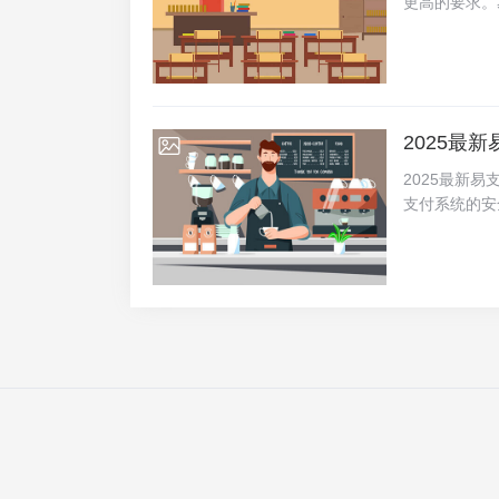
更高的要求。
宝、微信支付
命性的在线支
SA等加密算法.
约官网的最大
易支付作为支
大缩短了交易
为了满足不同
2025最
2025-07-03
第三方支付平
种支付习惯，
2025最新
付免签约官网
支付系统的安
护机制，确保
源码下载，旨
并防范任何潜在
绍该源码的独
安全的在线交易
构 部署与维
务的迅猛发展
传输和存储过
成了最新的加
成。技术架构
系统在高峰期
数据传输和存