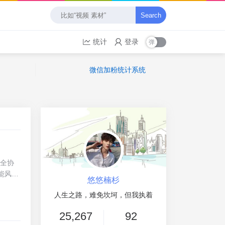
Search
统计
登录
微信加粉统计系统
安全协
能风险
悠悠楠杉
一笔交
人生之路，难免坎坷，但我执着
灵活的
括但不
25,267
92
足了不