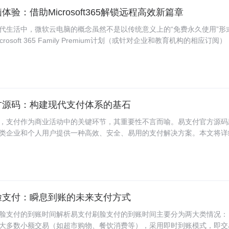
需求，也极大地方便了商家的收款操作。同时，系统优化了交易处理速度
体验：借助Microsoft365解锁远程高效新篇章
保持流畅的交易体验，降低因延迟导致的用户流失和交易失败率。3. 用
计上，彩虹易支付秉持着“简约而不简单”的原则，提供了直观且易于操作
代生活中，微软云电脑的概念虽然不是以传统意义上的“免费永久使用”形
新手用户还是资深商户，都能快速上手并完成复杂的支付操作。此外，系
rosoft 365 Family Premium计划（或针对企业和教育机构的相应订阅
客服系统与帮助中心，为用户提供即时的问题解答与技术支持，确保用户
成本享受到远程桌面访问的便利，这在某种程度上可被视为一种“免费”的
能得到及时的帮助。4. 社区驱动的持续发展作为一款开源项目，彩虹...
案尤其适合需要远程办公的自由职业者、远程教育需求者以及希望提升家
一、Microsoft 365与云电脑体验的关联Microsoft 365提供了一系列
e应用套件、OneDrive云存储、以及Windows Virtual Desktop（Window
。虽然Windows Virtual Desktop本身是作为一项付费服务存在，但通
方源码：构建现代支付体系的基石
365 E3/E5等企业级订阅计划，用户可获得更为丰富的云桌面和远程访问功能，
电脑的体验。此外，Microsoft 365 Education为教育机构提供了额
，支付作为商业活动中的关键环节，其重要性不言而喻。易支付官方源码
学生在受支持的设备上访问和管理“虚拟PC”，无需携带物理设备。二、优
类企业和个人用户提供一种高效、安全、易用的支付解决方案。本文将详
码的特点、技术架构、功能模块以及其在现代支付体系中的角色。技术架
易支付采用分布式架构，通过多节点部署和负载均衡技术，确保系统的高
这种架构使得系统能够轻松应对高并发交易，保证支付过程的稳定性和可
码采用模块化设计，各功能模块相互独立，便于开发和维护。用户可以根
模块进行部署，降低系统复杂度，提高运行效率。安全性保障易支付采用
脸支付：瞬息到账的未来支付方式
协议，确保交易数据在传输过程中的安全性和完整性。同时，系统具备完
控制机制，防止未经授权的访问和操作。灵活的自定义配置用户可以根据
脸支付的到账时间解析易支付刷脸支付的到账时间主要分为两大类情况： 1
度自定义配置，包括支付接口的选择、交易规则的设定、风控策略的制定
大多数小额交易（如超市购物、餐饮消费等），采用即时到账模式，即交