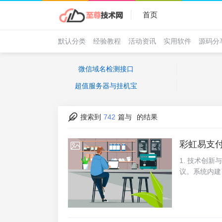
首页
默认分类
经验教程
活动资讯
实用软件
源码分
微信域名检测接口
超值服务器与挂机宝
搜索到
742
篇与
的结果
彩虹易支
2025-07-06
1. 技术创
议。系统内建
检测系统，有
易都被记录并
支付体验考虑
限于信用卡、