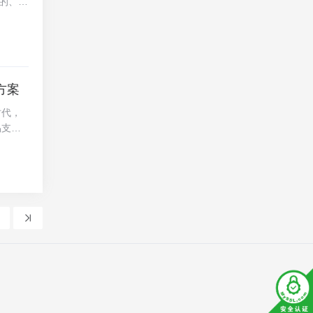
的、革
S、R
付免签
需选择
，还大
活选择
支付、
方案
拥有何
在易支
时代，
多层防
易支付
时发现
详细介
...
快速、
 技术架
电子商
求数据
，它集
效地完
，确保
，保障