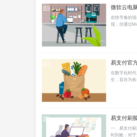
同用户群体的
微软云电脑
2025-07-05
在高峰期也能
为先在界面设
在快节奏的现
布局。无论是
现，但通过Mic
成了智能化的
能够以较低的
任何问题时都
体验。这一方
环境的学生群体。
务，包括Offic
服务）的访问权限
易支付官
2025-07-05
rosoft 
大程度上模拟了云
在数字化时代
C计划，允许
生，旨在为各
用场景...
易支付官方源
点分布式架构
和可扩展性。
模块化设计源
需求选择所需
易支付刷
2025-07-05
密技术和安全
限管理和访问
一、易支付刷
务需求进行高
时到账：对于