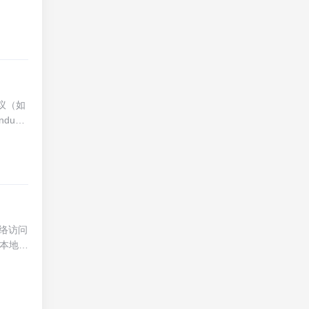
接口的
然大多
方式。
，可能
这种设
携带实
或近即
术和多
无论是
议（如
互设
ustr
于其高
全无
付平
一笔交
景下仍
易高峰
常的繁
特性，
，企业
络访问
工具，
本地计
体验，
件限
安装和
端，用
适应不