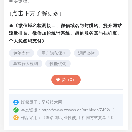
重要途径。
↓点击下方了解更多↓
🔥《微信域名检测接口、微信域名防封跳转、提升网站
流量排名、微信加粉统计系统、超值服务器与挂机宝、
个人免签码支付》
免签支付
用户隐私保护
源码监控
异常行为检测
性能优化
赞（0）
版权属于：
至尊技术网
本文链接：
https://www.zzwws.cn/archives/7492/
（转载时请注明本文出处及文章链接）
作品采用：
《
署名-非商业性使用-相同方式共享 4.0 国际 (CC BY-NC-SA 4.0)