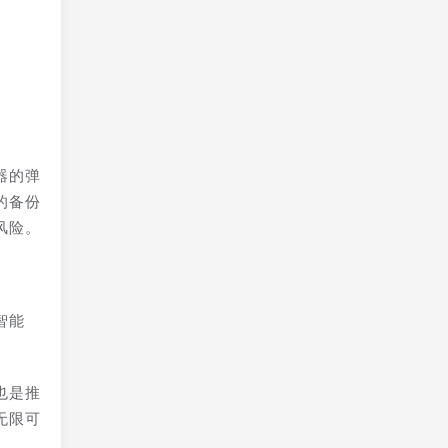
器的弹
的备份
风险。
智能
也是推
无限可