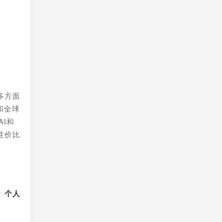
多方面
和全球
I和
性价比
、个人