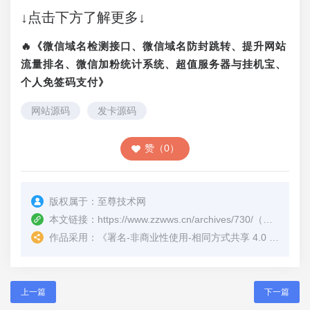
↓点击下方了解更多↓
🔥《微信域名检测接口、微信域名防封跳转、提升网站
流量排名、微信加粉统计系统、超值服务器与挂机宝、
个人免签码支付》
网站源码
发卡源码
赞（0）
版权属于：
至尊技术网
本文链接：
https://www.zzwws.cn/archives/730/
（转载时请注明本文出处及文章链接）
作品采用：
《
署名-非商业性使用-相同方式共享 4.0 国际 (CC BY-NC-SA 4.0)
上一篇
下一篇