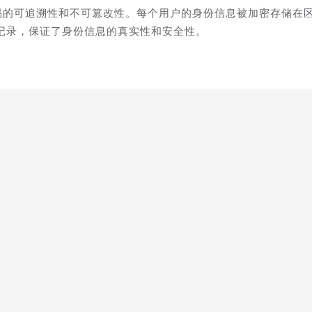
易的可追溯性和不可篡改性。每个用户的身份信息被加密存储在
记录，保证了身份信息的真实性和安全性。
验证和交易执行。用户只需在首次使用时完成一次性的身份认证
验证过程，极大地简化了操作流程，提高了效率。
护用户数据和交易信息的安全。即使是授权的第三方也无法解密
V免签可显著提升用户体验。用户无需再记忆复杂的密码或进行