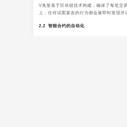
V免签基于区块链技术构建，确保了每笔交
上，任何试图篡改的行为都会被即时发现并
2.2 智能合约的自动化
通过智能合约，V免签实现了自动化的身份
设置，之后即可在区块链上自动完成后续的
2.3 高级加密算法
采用先进的加密算法（如椭圆曲线加密）保
数据，保障了用户隐私和交易安全。
三、V免签的应用场景与影响
3.1 提升用户体验
在数字支付、电子政务、在线医疗等领域，