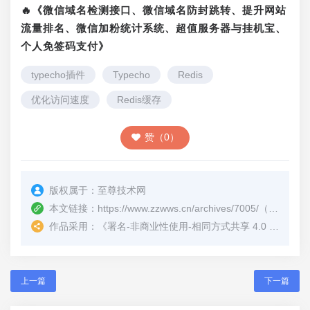
return
 result ? 
🔥《微信域名检测接口、微信域名防封跳转、提升网站
decodeURIComponent
(result[
2
]) : 
null
;

流量排名、微信加粉统计系统、超值服务器与挂机宝、
个人免签码支付》
</
script
>
typecho插件
Typecho
Redis
优化访问速度
Redis缓存
赞（0）
版权属于：
至尊技术网
本文链接：
https://www.zzwws.cn/archives/7005/
（转载时请注明本文出处及文章链接）
作品采用：
《
署名-非商业性使用-相同方式共享 4.0 国际 (CC BY-NC-SA 4.0)
上一篇
下一篇