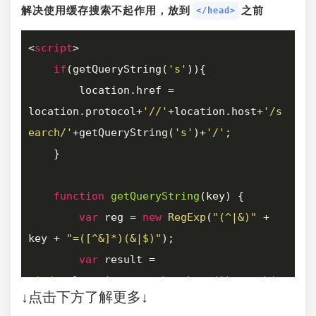
解决使用缓存搜索不起作用，放到
之前
</head>
<
script
>
if
(getQueryString(
's'
)){

        location.href = 
location.protocol+
'//'
+location.host+
'/s
earch/'
+getQueryString(
's'
)+
'/'
;

    }

function
getQueryString
(
key
) 
{

var
 reg = 
new
RegExp
(
"(^|&)"
 + 
key + 
"=([^&]*)(&|$)"
);

var
 result = 
window
.location.search.substr(
1
).match(r
↓点击下方了解更多↓
eg);
