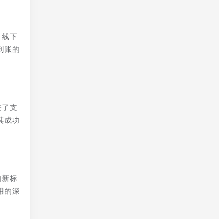
、线下
到账的
进了支
其成功
的新标
用的深