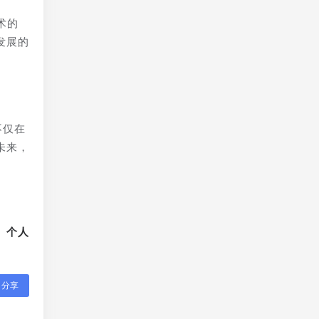
术的
发展的
。
不仅在
未来，
、个人
分享