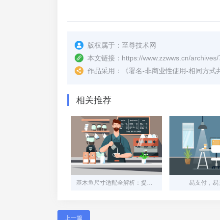
版权属于：
至尊技术网
本文链接：
https://www.zzwws.cn/archives/
作品采用：
《
署名-非商业性使用-相同方式共享 4.
相关推荐
基木鱼尺寸适配全解析：提升用户体验的关键细节
易支付，易支
上一篇