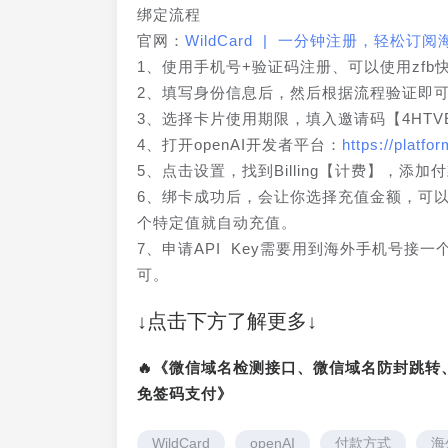
绑定流程
官网：
WildCard | 一分钟注册，轻松订
1、使用手机号+验证码注册、可以使用zfb
2、填写身份信息后，然后根据流程验证即
3、选择卡片使用期限，填入邀请码【4HTVE
4、打开openAI开发者平台：
https://platf
5、点击设置，找到Billing【计费】，添
6、绑卡成功后，会让你选择充值金额，可以
个特定值就自动充值。
7、申请API Key需要用到海外手机号
可。
↓点击下方了解更多↓
🔥《微信域名检测接口、微信域名防封跳
免签码支付》
WildCard
openAI
付款方式
海