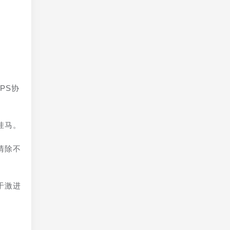
。
PS协
挂马。
清除不
于激进