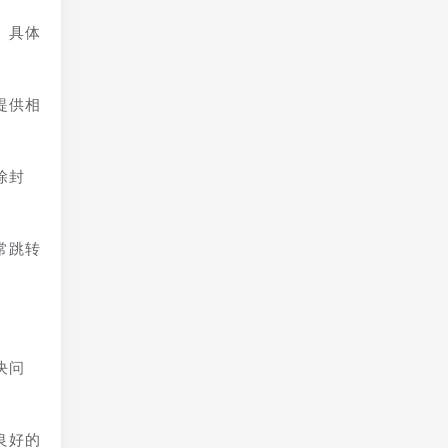
。具体
提供相
除封
常跳转
决问
良好的