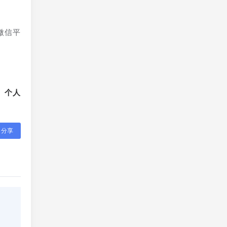
微信平
、个人
分享