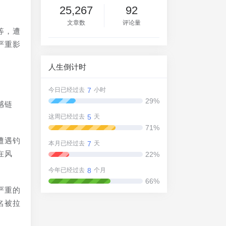
25,267
92
文章数
评论量
等，遭
严重影
人生倒计时
7
今日已经过去
小时
29%
感链
5
这周已经过去
天
71%
遭遇钓
7
本月已经过去
天
在风
22%
8
今年已经过去
个月
66%
严重的
名被拉