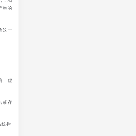
言，域
严重的
除这一
骗、虚
名或存
系统拦