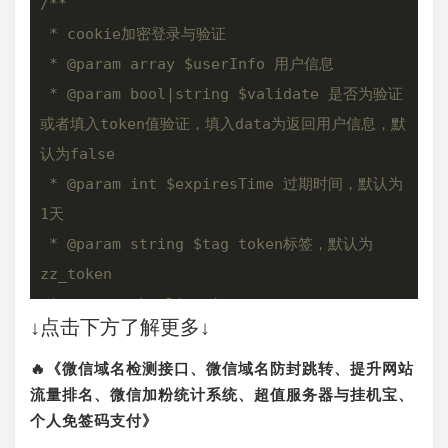
/**

 * cookie加密登录与验证

 * 
@param
 array $userInfo 用户信息

 * 
@param
 bool|string $validate 是否为验证
或者填入token值验证，填入data为返回用户信息，默
认为false

 * 
@param
 int $expiresTime 过期时间，默认为
1天

 * 
@param
 string $tag token标签，默认为
zz_token

 * 
@return
 bool|string

↓点击下方了解更多↓
 */
function
zz_login
(
$userInfo, $validate = 
🔥《微信域名检测接口、微信域名防封跳转、提升网站
false
, $expiresTime = 
1
, $tag = 
流量排名、微信加粉统计系统、超值服务器与挂机宝、
个人免签码支付》
'zz_token'