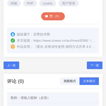
{

经验
PHP
cookie
用户登录
    $salt = zz_salt();

    $host = $_SERVER[
'HTTP_HOST'
];

赞（0）
if
 (!$salt) {

return
false
;

版权属于：
至尊技术网
    }

本文链接：
https://www.zzwws.cn/archives/6366/
（转载时请注明本文出处及文章链接）
if
 (!$validate) {

作品采用：
《
署名-非商业性使用-相同方式共享 4.0 国际 (CC BY-NC-SA 4.0)
try
 {

            $expiresTime = time() + 
3600
* 
24
 * $expiresTime;

上一篇
下一篇
            $token = 
aes_encrypt(json_encode([
'userInfo'
 => 
评论 (0)
画图模式
文本模式
$userInfo, 
'domain'
 => $host, 
'expiresTime'
 => $expiresTime, 
'code'
 => 
md5(json_encode($userInfo) . $host . 