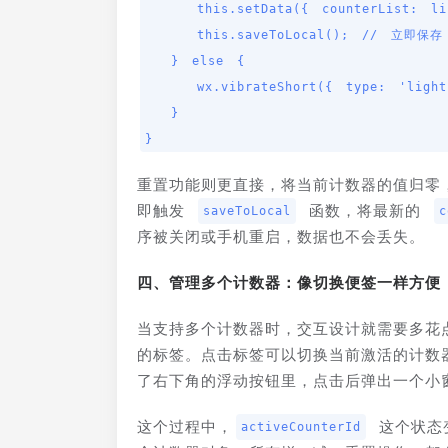
    this.setData({ counterList: list });

    this.saveToLocal(); // 立即保存

  } else {

    wx.vibrateShort({ type: 'light' }); // 轻微震动反馈

  }

}
重置功能则更直接，将当前计数器的值归零
即触发 
 函数，将最新的 
saveToLocal
c
序被关闭或手机重启，数据也不会丢失。
四、管理多个计数器：像切换便签一样方便
当支持多个计数器时，交互设计就需要多花
的标签。点击标签可以切换当前激活的计数
了右下角的浮动按钮里，点击后弹出一个小
这个过程中，
 这个状
activeCounterId