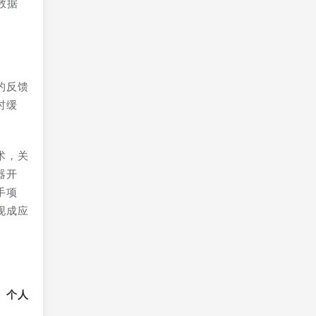
数据
的反馈
时缓
。
术，关
器开
手项
现成应
、个人