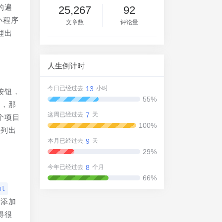
的遍
25,267
92
小程序
文章数
评论量
理出
人生倒计时
13
今日已经过去
小时
按钮，
55%
零，那
7
这周已经过去
天
个项目
100%
求列出
9
本月已经过去
天
29%
8
今年已经过去
个月
66%
ml
于添加
得很