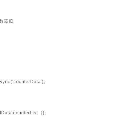
的计数器ID
Sync('counterData');
vedData.counterList });