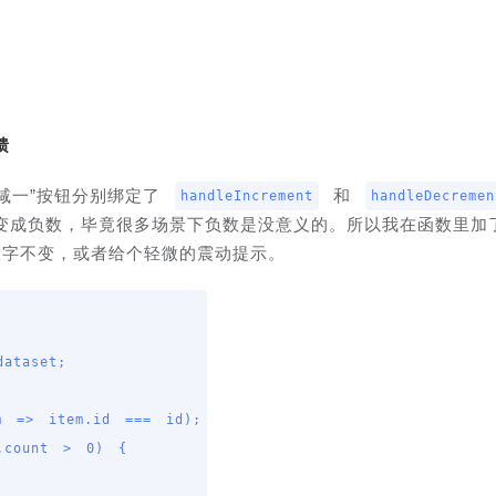
馈
减一”按钮分别绑定了 
 和 
handleIncrement
handleDecremen
变成负数，毕竟很多场景下负数是没意义的。所以我在函数里加
数字不变，或者给个轻微的震动提示。