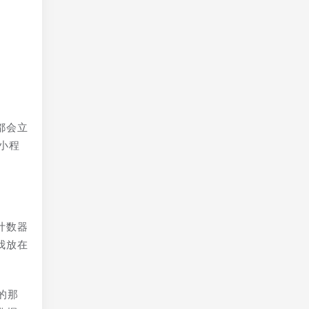
都会立
小程
计数器
我放在
的那