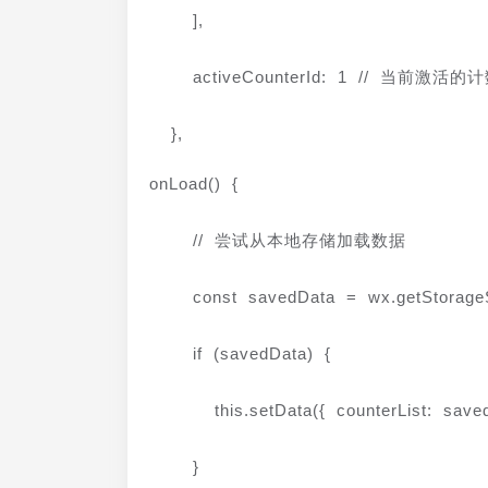
    ],
    activeCounterId: 1 // 当前激活
  },
onLoad() {
    // 尝试从本地存储加载数据
    const savedData = wx.getStorage
    if (savedData) {
      this.setData({ counterList: sa
    }