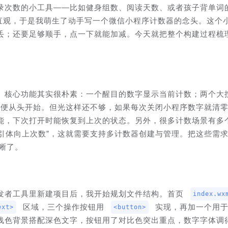
录次数的小工具——比如健身组数、阅读天数、或者孩子背单词
够直观，于是我萌生了动手写一个微信小程序计数器的念头。这个
丢；还要足够顺手，点一下就能加减。今天就把整个构建过程梳
。核心功能其实很朴素：一个醒目的数字显示当前计数；两个大
，方便从头开始。但光这样还不够，如果每次关闭小程序数字就清
能，下次打开时能恢复到上次的状态。另外，很多计数场景有多
“引体向上次数”，这就需要支持多计数器创建与管理。把这些需
晰了。
发者工具里新建项目后，我开始规划文件结构。首页 
index.wx
 区域，三个操作按钮用 
 实现，再加一个用
ext>
<button>
浅色背景搭配深色文字，按钮用了对比色突出重点，数字字体调