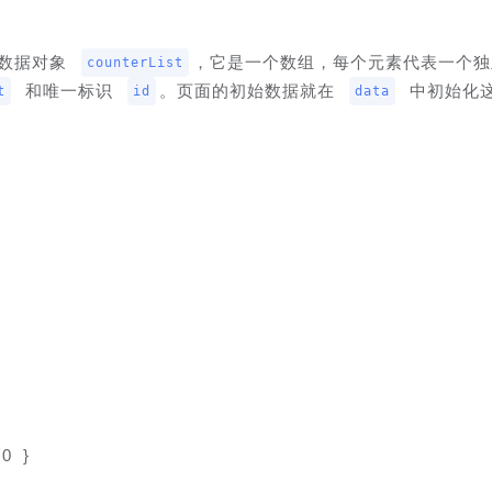
数据对象 
，它是一个数组，每个元素代表一个独
counterList
 和唯一标识 
。页面的初始数据就在 
 中初始化
t
id
data
 0 }