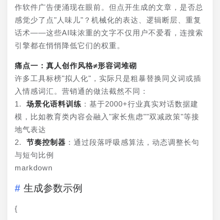
作软件广告便涌现在眼前。但点开生成的文章，是否总
感觉少了点"人味儿"？机械化的表达、逻辑断层、重复
话术——这些AI味浓重的文字不仅用户不爱看，连搜索
引擎都在悄悄降低它们的权重。
痛点一：真人创作风格≠形容词堆砌
许多工具标榜"拟人化"，实际只是粗暴替换同义词或插
入情感词汇。营销通的做法截然不同：
1. 
场景化语料训练
：基于2000+行业真实对话数据建
模，比如教育类内容会融入"家长焦虑""双减政策"等接
地气表达
2. 
节奏控制器
：通过段落呼吸感算法，动态调整长句
与短句比例
markdown
生成参数示例
{