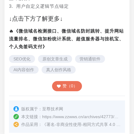
3. 用户自定义逻辑节点锚定
↓点击下方了解更多↓
🔥《微信域名检测接口、微信域名防封跳转、提升网站
流量排名、微信加粉统计系统、超值服务器与挂机宝、
个人免签码支付》
SEO优化
原创文章生成
营销通软件
AI内容创作
真人创作风格
赞（0）
版权属于：
至尊技术网
本文链接：
https://www.zzwws.cn/archives/42773/
（转载时
作品采用：
《
署名-非商业性使用-相同方式共享 4.0 国际 (CC BY-NC-SA 4.0)