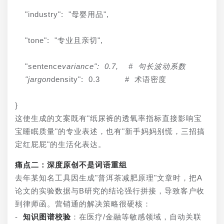
  "industry": "母婴用品",
  "tone": "专业且亲切",
  "sentence
variance": 0.7,  # 句长波动系数

  "jargon
density": 0.3     # 术语密度
}
这使生成的文案既有"纸尿裤的透氧率指标直接影响宝
宝睡眠质量"的专业表述，也有"新手妈妈别慌，三招搞
定红屁屁"的生活化表达。
痛点二：深度原创不是词语重组
去年某知名工具因生成"普洱茶减肥原理"文章时，把A
论文的实验数据与B研究的结论强行拼接，导致客户收
到律师函。营销通的解决策略很硬核：
- 
知识图谱校验
：在医疗/金融等敏感领域，自动关联