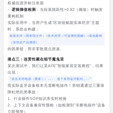
权威信源并标注依据
- 
逻辑熵值检测
：当段落跳跃性>0.82（阈值）时触发
重构机制
实际应用中，当用户生成"区块链赋能实体经济"主题
时，系统会构建：
政策支持（国务院文件）→技术原理（可追溯性图解）→落地案例
（深圳农产品溯源）
的因果链，而非零散观点拼凑。
痛点三：连贯性藏在细节魔鬼里
某次测试中，我们让某AI写"智能家居安装教程"，结果
出现：
"首先关闭电源（重要！）... 接下来用蓝牙配对..."
而实际蓝牙设备根本无需断电操作！营销通通过三重保
障杜绝此类事故：
1. 行业操作SOP知识库实时校验
2. 上下文设备兼容性预检（如检测到"非断电操作"设备
立即预警）