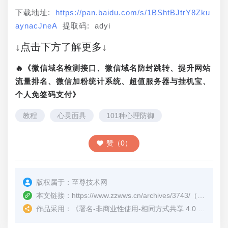
下载地址: 
https://pan.baidu.com/s/1BShtBJtrY8Zku
aynacJneA
 提取码: adyi
↓点击下方了解更多↓
🔥《微信域名检测接口、微信域名防封跳转、提升网站
流量排名、微信加粉统计系统、超值服务器与挂机宝、
个人免签码支付》
教程
心灵面具
101种心理防御
赞（0）
版权属于：
至尊技术网
本文链接：
https://www.zzwws.cn/archives/3743/
（转载时请注明本文出处及文章链接）
作品采用：
《
署名-非商业性使用-相同方式共享 4.0 国际 (CC BY-NC-SA 4.0)