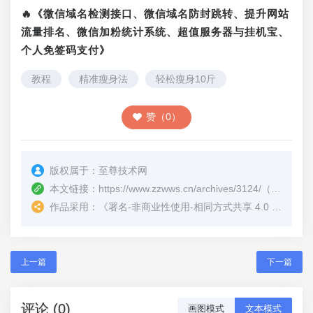
🔥《微信域名检测接口、微信域名防封跳转、提升网站
流量排名、微信加粉统计系统、超值服务器与挂机宝、
个人免签码支付》
教程
精准瘦身法
轻松瘦身10斤
赞（0）
版权属于：
至尊技术网
本文链接：
https://www.zzwws.cn/archives/3124/
（转载时请注明本文出处及文章链接）
作品采用：
《
署名-非商业性使用-相同方式共享 4.0 国际 (CC BY-NC-SA 4.0)
上一篇
下一篇
评论 (0)
画图模式
文本模式