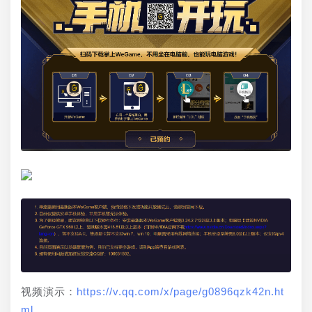
视频演示：
https://v.qq.com/x/page/g0896qzk42n.ht
ml