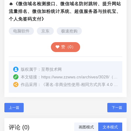
🔥《微信域名检测接口、微信域名防封跳转、提升网站
流量排名、微信加粉统计系统、超值服务器与挂机宝、
个人免签码支付》
电脑软件
京东
极速抢购
赞（0）
版权属于：
至尊技术网
本文链接：
https://www.zzwws.cn/archives/3028/
（转载时请注明本文出处及文章链接）
作品采用：
《
署名-非商业性使用-相同方式共享 4.0 国际 (CC BY-NC-SA 4.0)
上一篇
下一篇
评论 (0)
画图模式
文本模式