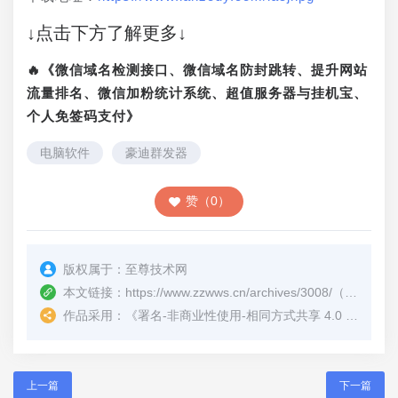
↓点击下方了解更多↓
🔥《微信域名检测接口、微信域名防封跳转、提升网站
流量排名、微信加粉统计系统、超值服务器与挂机宝、
个人免签码支付》
电脑软件
豪迪群发器
赞（0）
版权属于：
至尊技术网
本文链接：
https://www.zzwws.cn/archives/3008/
（转载时请注明本文出处及文章链接）
作品采用：
《
署名-非商业性使用-相同方式共享 4.0 国际 (CC BY-NC-SA 4.0)
上一篇
下一篇