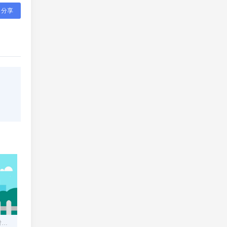
分享
构建安全高效的在线码支付平台：从零到一的技术指南