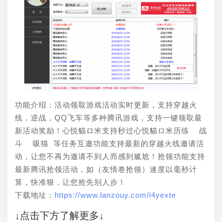
功能介绍：活动领取游戏活动实时更新，支持穿越火
线，逆战，QQ飞车等多种腾讯游戏，支持一键领取最
新活动奖励！心悦貓ロ米支持秒过心悦貓ロ米历练  战
斗  吸猫 等任务互邀功能支持最新的穿越火线邀请活
动，让您不再为邀请不到人而感到尴尬！抢领功能支持
最新腾讯抢领活动，如（友情卷抢领）速度以毫秒计
算，快准狠，让您抢先别人步！
下载地址：
https://www.lanzouy.com/i4yexte
↓点击下方了解更多↓