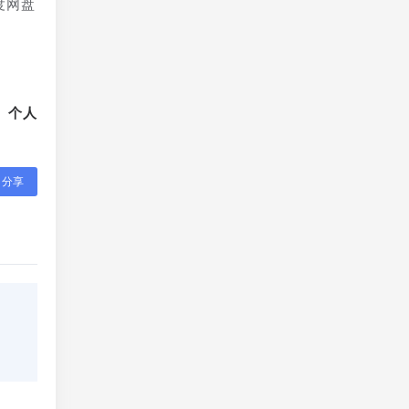
度网盘
、个人
分享