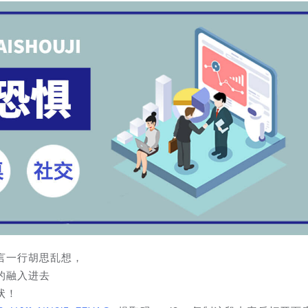
言一行胡思乱想，
的融入进去
状！