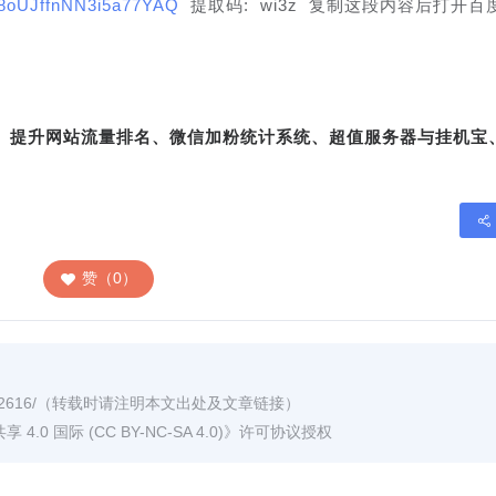
_08oUJffnNN3i5a77YAQ
 提取码: wi3z 复制这段内容后打开百
转、提升网站流量排名、微信加粉统计系统、超值服务器与挂机宝
赞（0）
2616/
（转载时请注明本文出处及文章链接）
0 国际 (CC BY-NC-SA 4.0)
》许可协议授权