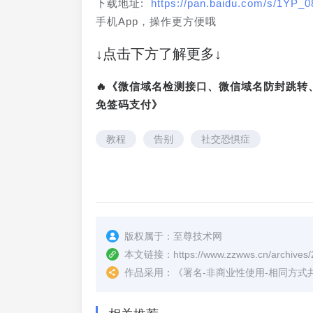
下载地址: 
https://pan.baidu.com/s/1YP
手机App，操作更方便哦
↓点击下方了解更多↓
🔥《微信域名检测接口、微信域名防封跳
免签码支付》
教程
告别
社交恐惧症
版权属于：
至尊技术网
本文链接：
https://www.zzwws.cn/archives/
作品采用：
《
署名-非商业性使用-相同方式共享 4.