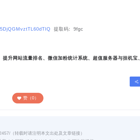
lgs5DjQGMvztTL60dTIQ
 提取码: 9fgc
转、提升网站流量排名、微信加粉统计系统、超值服务器与挂机宝
赞（0）
2457/
（转载时请注明本文出处及文章链接）