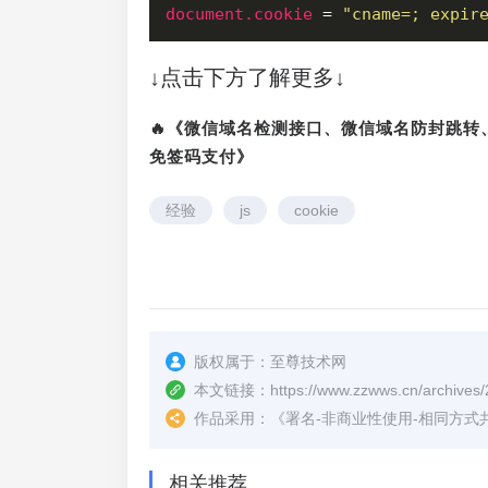
document.cookie
 = 
"cname=; expir
↓点击下方了解更多↓
🔥《微信域名检测接口、微信域名防封跳
免签码支付》
经验
js
cookie
版权属于：
至尊技术网
本文链接：
https://www.zzwws.cn/archives/
作品采用：
《
署名-非商业性使用-相同方式共享 4.
相关推荐