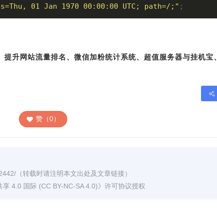
es=Thu, 01 Jan 1970 00:00:00 UTC; path=/;"
;
转、提升网站流量排名、微信加粉统计系统、超值服务器与挂机宝
赞（0）
2442/
（转载时请注明本文出处及文章链接）
0 国际 (CC BY-NC-SA 4.0)
》许可协议授权