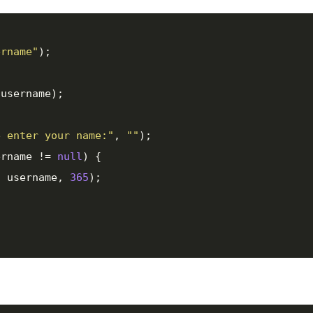
ername"
);

username);

e enter your name:"
, 
""
);

ername != 
null
) {

, username, 
365
);
