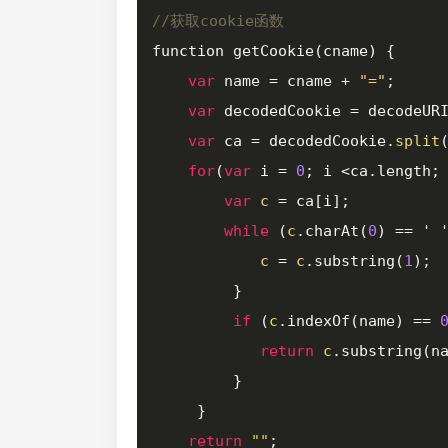
//获取cookie函数
function getCookie(cname) {

var
 name = cname + 
"="
;

var
 decodedCookie = decodeURI
var
 ca = decodedCookie.
split
(
for
(
var
 i = 
0
; i <ca.length; 
var
c
 = ca[i];

while
 (
c
.charAt(
0
) == ' '
c
 = 
c
.substring(
1
);

         }

if
 (
c
.indexOf(name) == 
return
c
.substring(n
         }

     }

return
""
;
