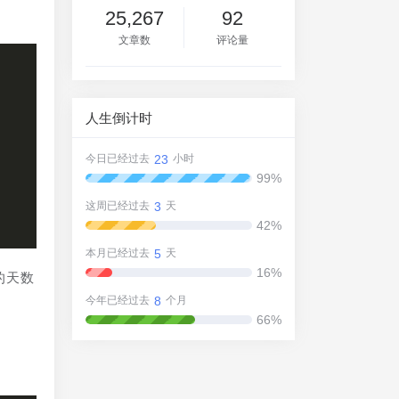
25,267
92
文章数
评论量
人生倒计时
23
今日已经过去
小时
99%
3
这周已经过去
天
42%
5
本月已经过去
天
16%
期的天数
8
今年已经过去
个月
66%