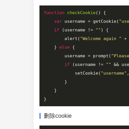
function
checkCookie
(
) 
{

var
 username = getCookie(
"us
if
 (username != 
""
) {

        alert(
"Welcome again "
 + 
    } 
else
 {

        username = prompt(
"Pleas
if
 (username != 
""
 && us
            setCookie(
"username"
        }

    }

删除cookie