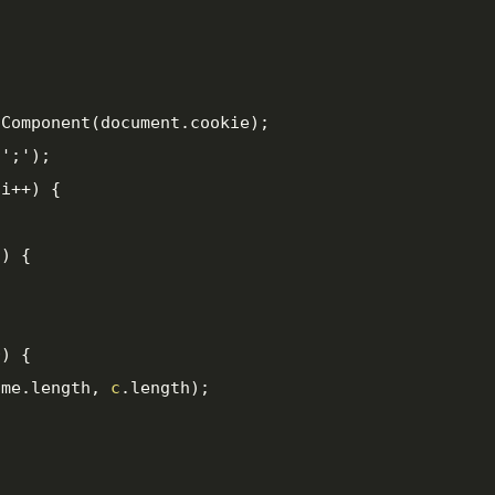
Component(document.cookie);

';');

i++) {

) {

0
) {

ame.length, 
c
.length);
