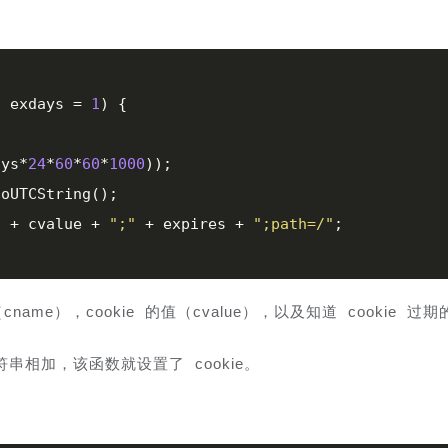
, exdays = 
1
) 
{

ays*
24
*
60
*
60
*
1000
));

oUTCString();

"
 + cvalue + 
";"
 + expires + 
";path=/"
;

ame），cookie 的值（cvalue），以及知道 cookie 过
字符串相加，该函数就设置了 cookie。