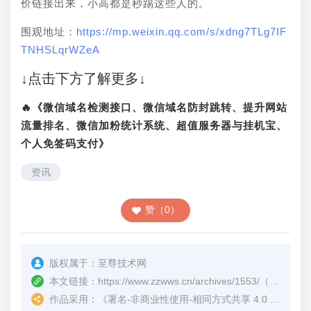
价链接出来，小高都是秒踢这些人的。
围观地址：
https://mp.weixin.qq.com/s/xdng7TLg7IF
TNHSLqrWZeA
↓点击下方了解更多↓
🔥《微信域名检测接口、微信域名防封跳转、提升网站
流量排名、微信加粉统计系统、超值服务器与挂机宝、
个人免签码支付》
资讯
赞（0）
版权属于：
至尊技术网
本文链接：
https://www.zzwws.cn/archives/1553/
（转载时请注明本文出处及文章链接）
作品采用：
《
署名-非商业性使用-相同方式共享 4.0 国际 (CC BY-NC-SA 4.0)