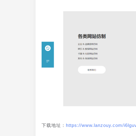
下载地址：
https://www.lanzouy.com/i6lgu