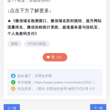
这7个框架，你都会用吗?
↓点击下方了解更多↓
🔥《微信域名检测接口、微信域名防封跳转、提升网站
流量排名、微信加粉统计系统、超值服务器与挂机宝、
个人免签码支付》
教程
HTML5框架
赞（0）
版权属于：
至尊技术网
本文链接：
https://www.zzwws.cn/archives/1151/
（转载时请注明本文出处及文章链接）
作品采用：
《
署名-非商业性使用-相同方式共享 4.0 国际 (CC BY-NC-SA 4.0)
上一篇
下一篇