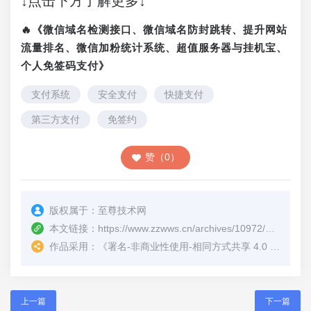
↓点击下方了解更多↓
🔥《微信域名检测接口、微信域名防封跳转、提升网站
流量排名、微信加粉统计系统、超值服务器与挂机宝、
个人免签码支付》
支付系统
安全支付
快捷支付
第三方支付
免签约
赞（0）
版权属于：
至尊技术网
本文链接：
https://www.zzwws.cn/archives/10972/
（转载时
作品采用：
《
署名-非商业性使用-相同方式共享 4.0 国际 (CC BY-NC-SA 4.0)
上一篇
下一篇