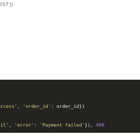
OST'])
uccess'
, 
'order_id'
ail'
, 
'error'
: 
'Payment failed'
}), 
400