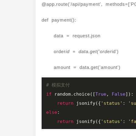
@app.route('/api/payment', methods=['P
def payment():
    data = request.json
    order
id = data.get('order
id')
    amount = data.get('amount')
# 模拟支付
if
 random.choice([
True
, 
False
]):

return
 jsonify({
'status'
: 
's
else
:

return
 jsonify({
'status'
: 
'f