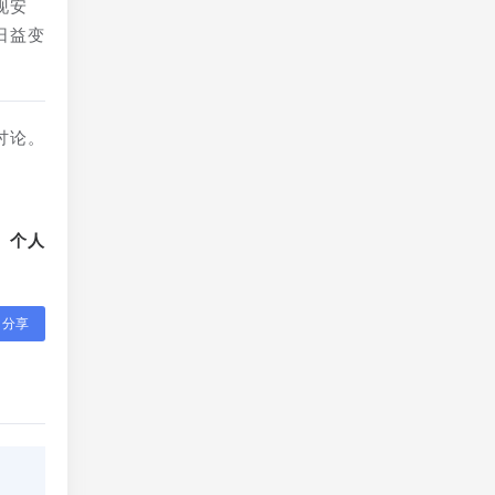
现安
日益变
讨论。
、个人
分享