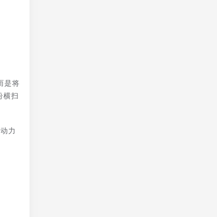
而是将
纷横扫
驱动力
云