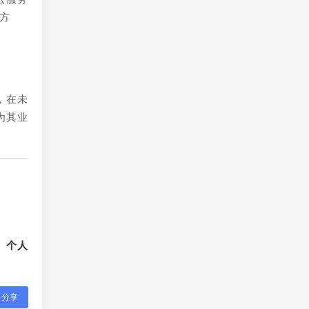
方
，在未
为其业
、个人
分享