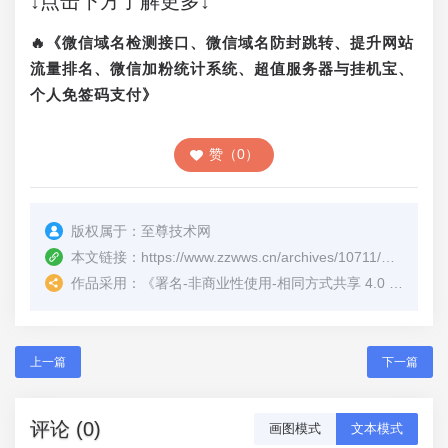
↓点击下方了解更多↓
🔥《微信域名检测接口、微信域名防封跳转、提升网站
流量排名、微信加粉统计系统、超值服务器与挂机宝、
个人免签码支付》
赞（0）
版权属于：
至尊技术网
本文链接：
https://www.zzwws.cn/archives/10711/
（转载时
作品采用：
《
署名-非商业性使用-相同方式共享 4.0 国际 (CC BY-NC-SA 4.0)
上一篇
下一篇
评论 (0)
画图模式
文本模式