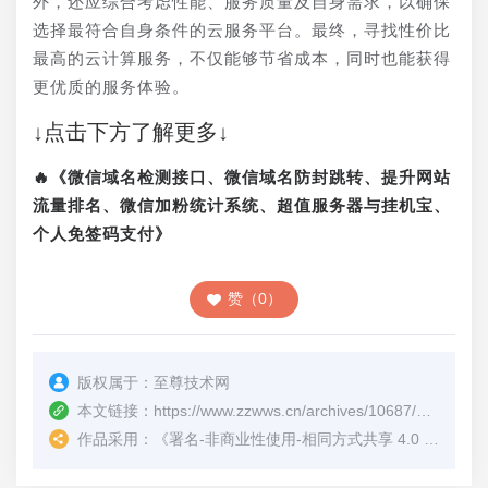
外，还应综合考虑性能、服务质量及自身需求，以确保
选择最符合自身条件的云服务平台。最终，寻找性价比
最高的云计算服务，不仅能够节省成本，同时也能获得
更优质的服务体验。
↓点击下方了解更多↓
🔥《微信域名检测接口、微信域名防封跳转、提升网站
流量排名、微信加粉统计系统、超值服务器与挂机宝、
个人免签码支付》
赞（0）
版权属于：
至尊技术网
本文链接：
https://www.zzwws.cn/archives/10687/
（转载时
作品采用：
《
署名-非商业性使用-相同方式共享 4.0 国际 (CC BY-NC-SA 4.0)