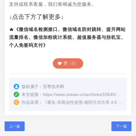
支持或联系客服，我们将竭诚为您服务。
↓点击下方了解更多↓
🔥《微信域名检测接口、微信域名防封跳转、提升网站
流量排名、微信加粉统计系统、超值服务器与挂机宝、
个人免签码支付》
赞（0）
版权属于：
至尊技术网
本文链接：
https://www.zzwws.cn/archives/10645/
（转载时
作品采用：
《
署名-非商业性使用-相同方式共享 4.0 国际 (CC BY-NC-SA 4.0)
上一篇
下一篇