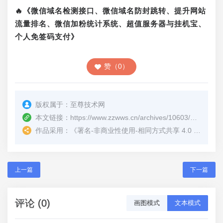
🔥《微信域名检测接口、微信域名防封跳转、提升网站
流量排名、微信加粉统计系统、超值服务器与挂机宝、
个人免签码支付》
赞（0）
版权属于：
至尊技术网
本文链接：
https://www.zzwws.cn/archives/10603/
（转载时
作品采用：
《
署名-非商业性使用-相同方式共享 4.0 国际 (CC BY-NC-SA 4.0)
上一篇
下一篇
评论 (0)
画图模式
文本模式