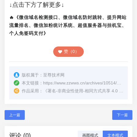
↓点击下方了解更多↓
🔥《微信域名检测接口、微信域名防封跳转、提升网站
流量排名、微信加粉统计系统、超值服务器与挂机宝、
个人免签码支付》
赞（0）
版权属于：
至尊技术网
本文链接：
https://www.zzwws.cn/archives/10514/
（转载时
作品采用：
《
署名-非商业性使用-相同方式共享 4.0 国际 (CC BY-NC-SA 4.0)
上一篇
下一篇
评论 (0)
画图模式
文本模式