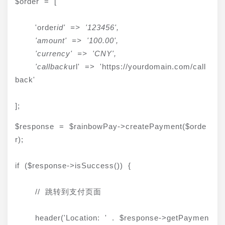
$order = [
    'order
id' => '123456',

    'amount' => '100.00',

    'currency' => 'CNY',

    'callback
url' => 'https://yourdomain.com/call
back'
];
$response = $rainbowPay->createPayment($orde
r);
if ($response->isSuccess()) {
    // 跳转到支付页面
    header('Location: ' . $response->getPaymen