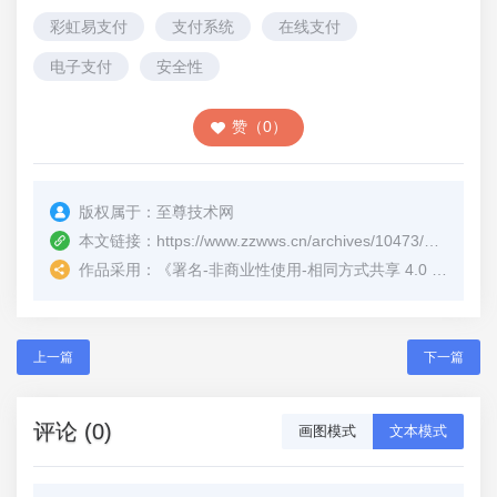
彩虹易支付
支付系统
在线支付
电子支付
安全性
赞（0）
版权属于：
至尊技术网
本文链接：
https://www.zzwws.cn/archives/10473/
（转载时
作品采用：
《
署名-非商业性使用-相同方式共享 4.0 国际 (CC BY-NC-SA 4.0)
上一篇
下一篇
评论 (0)
画图模式
文本模式