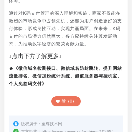
体验。
通过对K码支付管理的深入理解和实施，商家不仅能在
激烈的市场竞争中占领先机，还能为用户创造更好的支
付体验，形成良性互动，实现共赢局面。在未来，K码
支付的市场潜力仍然巨大，各方应持续关注其发展动
态，为推动数字经济的繁荣贡献力量。
↓点击下方了解更多↓
🔥《微信域名检测接口、微信域名防封跳转、提升网站
流量排名、微信加粉统计系统、超值服务器与挂机宝、
个人免签码支付》
赞（0）
版权属于：
至尊技术网
本文链接：
https://www.zzwws.cn/archives/10369/
（转载时