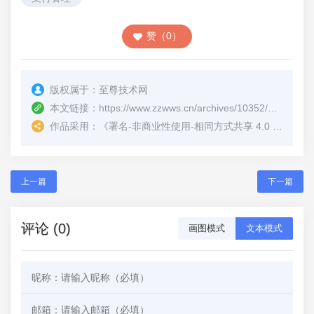
赞（0）
版权属于：
至尊技术网
本文链接：
https://www.zzwws.cn/archives/10352/
（转载时
作品采用：
《
署名-非商业性使用-相同方式共享 4.0 国际 (CC BY-NC-SA 4.0)
上一篇
下一篇
评论 (0)
画图模式
文本模式